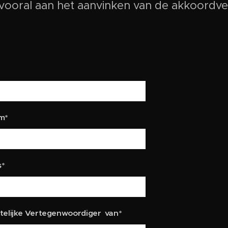
 vooral aan het aanvinken van de akkoordver
m*
s*
elijke Vertegenwoordiger van*