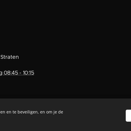
. Straten
08:45 - 10:15
en en te beveiligen, en om je de
©2025 - VC Asterix - Maasbree
Cookies